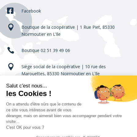

Facebook

Boutique de la coopérative | 1 Rue Piet,
85330
Noirmoutier en L’Ile

Boutique 02 51 39 49 06

Siège social de la coopérative | 10 rue des
Marouettes,
85330 Noirmoutier en L’Ile

Standard 02 51 39 08 30

contact@sel-marin-noirmoutier.fr